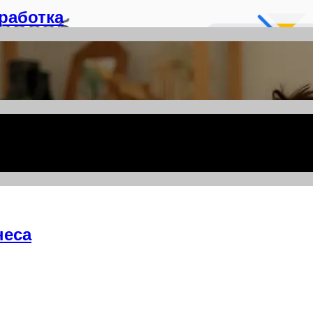
работка
неса