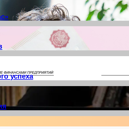
ас»
в
го успеха
ия